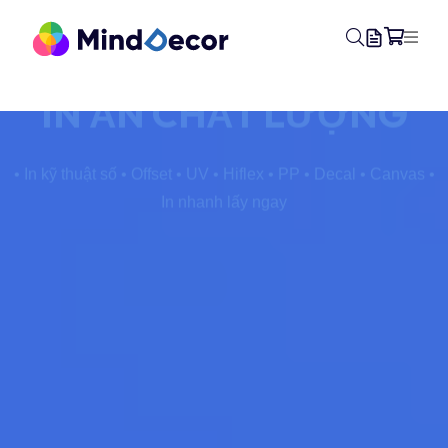
PROFESSIONAL PRINTING
IN ẤN
CHẤT LƯỢNG
• In kỹ thuật số
• Offset • UV • Hiflex • PP • Decal • Canvas
•
In nhanh lấy ngay
ĐẶT HÀNG NGAY