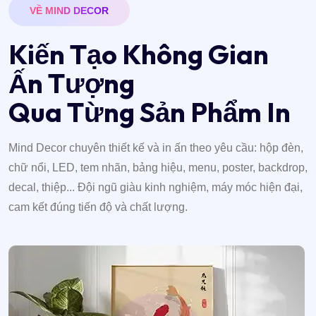
VỀ MIND DECOR
K
i
ế
n
T
ạ
o
K
h
ô
n
g
G
i
a
n
Ấ
n
T
ư
ợ
n
g
Q
u
a
T
ừ
n
g
S
ả
n
P
h
ẩ
m
I
n
Mind Decor chuyên thiết kế và in ấn theo yêu cầu: hộp đèn,
chữ nổi, LED, tem nhãn, bảng hiệu, menu, poster, backdrop,
decal, thiệp... Đội ngũ giàu kinh nghiệm, máy móc hiện đại,
cam kết đúng tiến độ và chất lượng.